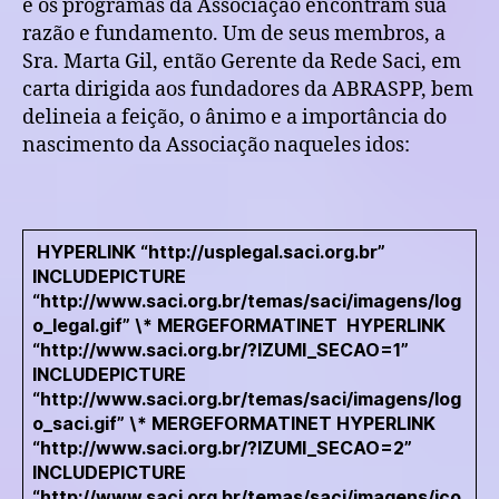
e os programas da Associação encontram sua
razão e fundamento. Um de seus membros, a
Sra. Marta Gil, então Gerente da Rede Saci, em
carta dirigida aos fundadores da ABRASPP, bem
delineia a feição, o ânimo e a importância do
nascimento da Associação naqueles idos:
HYPERLINK “http://usplegal.saci.org.br”
INCLUDEPICTURE
“http://www.saci.org.br/temas/saci/imagens/log
o_legal.gif” \* MERGEFORMATINET
HYPERLINK
“http://www.saci.org.br/?IZUMI_SECAO=1”
INCLUDEPICTURE
“http://www.saci.org.br/temas/saci/imagens/log
o_saci.gif” \* MERGEFORMATINET
HYPERLINK
“http://www.saci.org.br/?IZUMI_SECAO=2”
INCLUDEPICTURE
“http://www.saci.org.br/temas/saci/imagens/ico