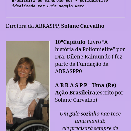
Brasileira de Síndrome pós - poliomielite 
idealizada Por Luiz Baggio Neto .
Diretora da ABRASPP,
Solane Carvalho
10ºCa
p
itulo
Livro “A
história da Poliomielite” por
Dra. Dilene Raimundo ( fez
parte da Fundação da
ABRASPP0
A B R A S P P – Uma (Re)
Ação Brasileira
(escrito por
Solane Carvalho)
Um galo sozinho não tece
uma manhã:
ele precisará sempre de