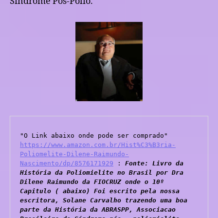
Sindrome Pós-Pólio.
"O Link abaixo onde pode ser comprado"  
https://www.amazon.com.br/Hist%C3%B3ria-
Poliomelite-Dilene-Raimundo-
Nascimento/dp/8576171929
 : 
Fonte: Livro da 
História da Poliomielite no Brasil por Dra 
Dilene Raimundo da FIOCRUZ onde o 10º 
Capitulo ( abaixo)
Foi escrito pela nossa 
escritora, Solane Carvalho trazendo uma boa 
parte da História da ABRASPP, Associacao 