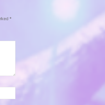
arked
*