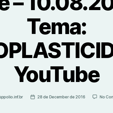
e – 10.08.2
Tema:
PLASTICID
YouTube
sppolio.inf.br
28 de December de 2016
No Co
Post
r
date