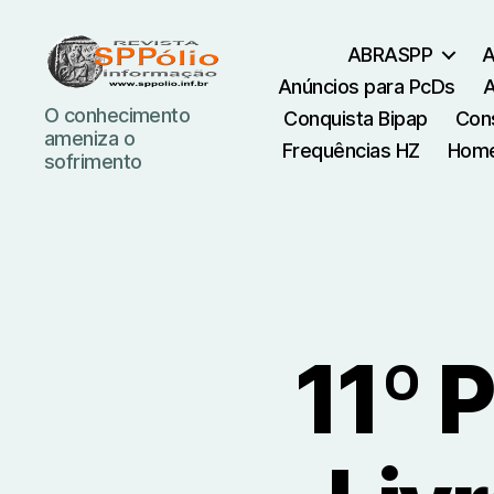
ABRASPP
A
Anúncios para PcDs
A
SPpólio
O conhecimento
Conquista Bipap
Cons
informação
ameniza o
Frequências HZ
Home
sofrimento
11º 