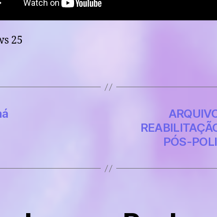
ws
25
ná
ARQUIVO
REABILITAÇÃ
PÓS-POLI