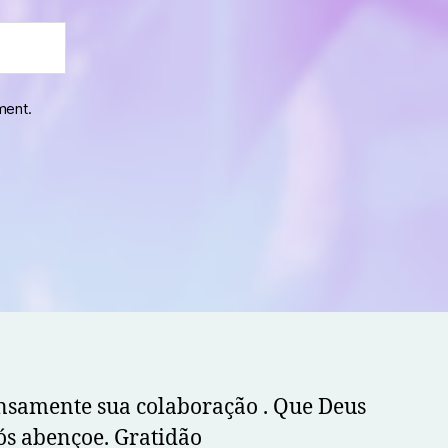
ment.
samente sua colaboração . Que Deus
ós abençoe. Gratidão