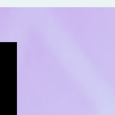
Ciência
Livre
–
10.08.2016
–
Tema:
NEUROPLASTICIDADE.
–
YouTube