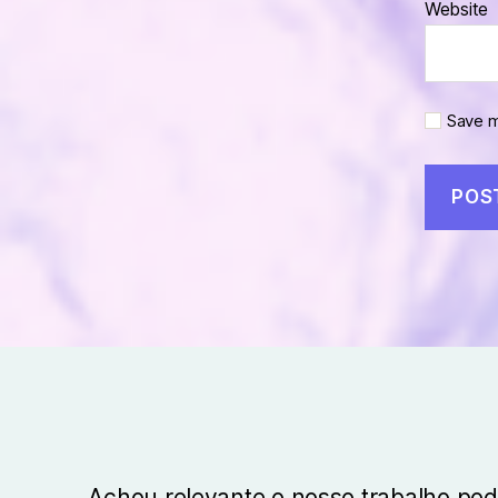
Website
Save m
Achou relevante o nosso trabalho pod