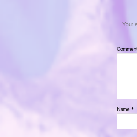
Your e
Commen
Name
*