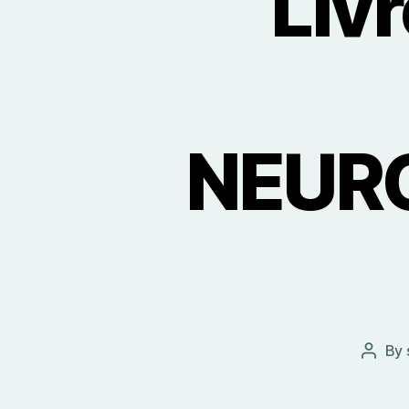
Livr
NEURO
By
Post
autho