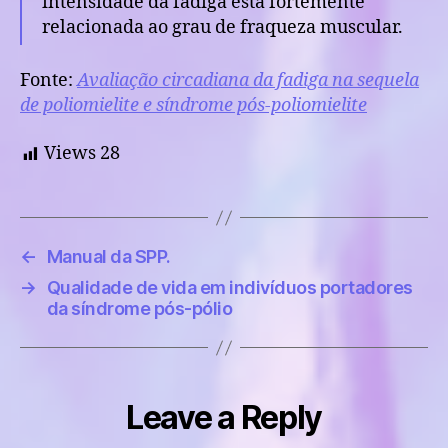
intensidade da fadiga está fortemente
relacionada ao grau de fraqueza muscular.
Fonte:
Avaliação circadiana da fadiga na sequela
de poliomielite e síndrome pós-poliomielite
Views
28
←
Manual da SPP.
→
Qualidade de vida em indivíduos portadores
da síndrome pós-pólio
Leave a Reply