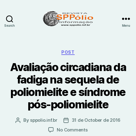
Search
Menu
SPpólio
informação
Categories
POST
Avaliação circadiana da
fadiga na sequela de
poliomielite e síndrome
pós-poliomielite
By
sppolio.inf.br
31 de October de 2016
Post
Post
author
date
on
No Comments