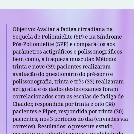
Avaliação
circadiana
da
fadiga
na
Objetivo: Avaliar a fadiga circadiana na
sequela
Sequela de Poliomielite (SP) e na Síndrome
de
Pós-Poliomielite (SPP) e compará-los aos
poliomielite
parâmetros actigráficos e polissonográficos
e
bem como, à fraqueza muscular. Método:
síndrome
pós-
trinta e nove (39) pacientes realizaram
poliomielite
avaliação do questionário do pré-sono e
polissonografia, trinta e três (33) realizaram
actigrafia e os dados destes exames foram
correlacionados com as escalas de fadiga de
Chalder, respondida por trinta e oito (38)
pacientes e Piper, respondida por trinta (30)
pacientes, nos 3 períodos do dia (enviadas via
correios). Resultados: o presente estudo,